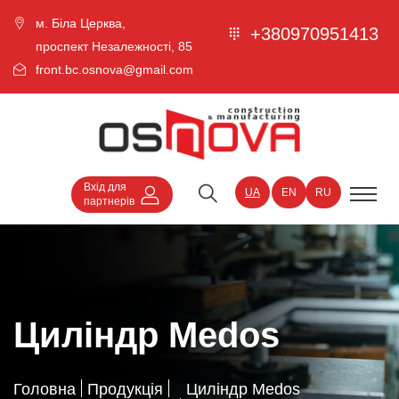
м. Біла Церква,
+380970951413
проспект Незалежності, 85
front.bc.osnova@gmail.com
Вхід для
UA
EN
RU
партнерів
Циліндр Medos
Головна
Продукція
Циліндр Medos