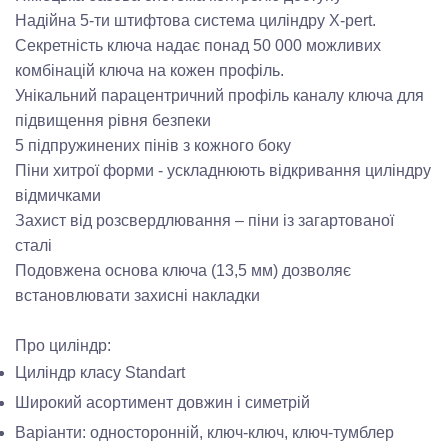
Надійна 5-ти штифтова система циліндру
X
-
pert
.
Секретність ключа надає понад 50 000 можливих
комбінацій ключа на кожен профіль.
Унікальний парацентричний профіль каналу ключа для
підвищення рівня безпеки
5 підпружинених
пінів
з кожного боку
П
іни хитрої форми - ускладнюють
відкривання циліндру
відмичками
Захист від розсвердлювання – піни із загартованої
сталі
Подовжена основа ключа (13,5 мм) дозволяє
встановлювати захисні накладки
Про циліндр:
Циліндр класу Standart
Широкий асортимент довжин і симетрій
Варіанти: односторонній, ключ-ключ, ключ-тумблер