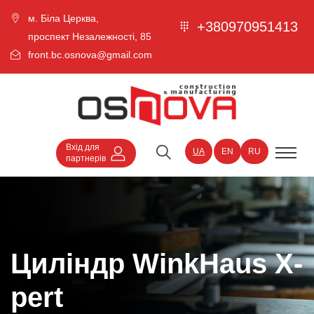
м. Біла Церква,
+380970951413
проспект Незалежності, 85
front.bc.osnova@gmail.com
Вхід для
UA
EN
RU
партнерів
Циліндр WinkHaus X-
pert