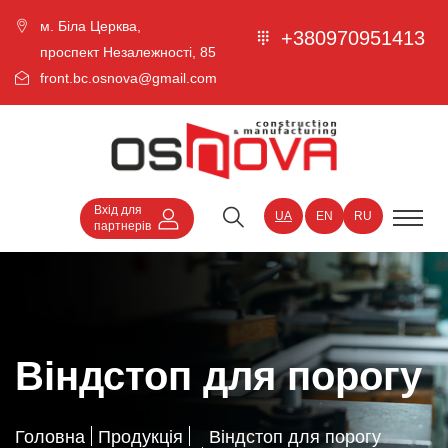
м. Біла Церква,
+380970951413
проспект Незалежності, 85
front.bc.osnova@gmail.com
Вхід для
UA
EN
RU
партнерів
Віндстоп для порогу
Головна
Продукція
Віндстоп для порогу