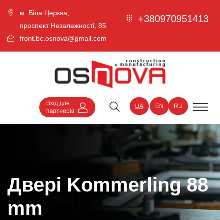
м. Біла Церква,
+380970951413
проспект Незалежності, 85
front.bc.osnova@gmail.com
Вхід для
UA
EN
RU
партнерів
Двері Kommerling 88
mm