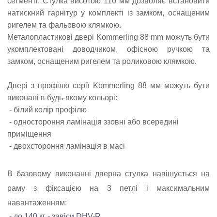
сегменті. Стулка висотою 110 мм дозволяє встановити
натискний гарнітур у комплекті із замком, оснащеним
ригелем та фальовою клямкою.
Металопластикові двері Kommerling 88 mm можуть бути
укомплектовані доводчиком, офісною ручкою та
замком, оснащеним ригелем та роликовою клямкою.
Двері з профілю серії Kommerling 88 мм можуть бути
виконані в будь-якому кольорі:
- білий колір профілю
- одностороння ламінація ззовні або всередині
приміщення
- двохстороння ламінація в масі
В базовому виконанні дверна стулка навішується на
раму з фіксацією на 3 петлі і максимальним
навантаженням:
- до 140 кг - завіси DHV-R