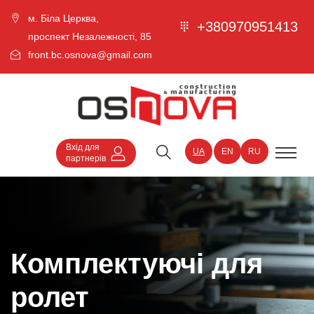
м. Біла Церква,
+380970951413
проспект Незалежності, 85
front.bc.osnova@gmail.com
Вхід для
UA
EN
RU
партнерів
Комплектуючі для
ролет