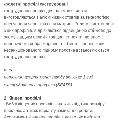
-
ролетні профілі екструдовані
екструдовані профілі для ролетних систем
виготовляються з алюмінієвих стовпів за технологією
пресування через фільєри матриці. Ролети, виготовлені
з цих профілів, відрізняються підвищеною стійкістю до
злому завдяки великій товщині стінок та наявності
поперечного ребра жорсткості. З метою перешкоди
несанкціонованого підйому полотна встановлюються
екструдовані профілі.
тип:
поточний асортимент заводу включає 1 вид
екструдованого профілю
(
SE45S
)
2. Кінцеві профілі
Вибір кінцевих профілів залежить від типорозміру
профілю, а також варіанту замикання ролети.
Асортимент кінцевих профілів дозволяє вибрати