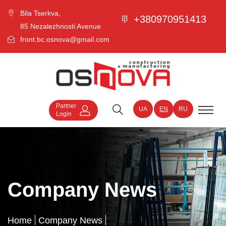
Bila Tserkva,
+380970951413
85 Nezalezhnosti Avenue
front.bc.osnova@gmail.com
Partner
UA
EN
RU
Login
Company News
Home
Company News