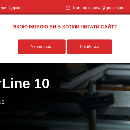
Белая Церковь,
front.bc.osnova@gmail.com
спект Независимости, 85
ЯКОЮ МОВОЮ ВИ Б ХОТІЛИ ЧИТАТИ САЙТ?
рство
Клиентам
Где купить?
Українська
Російська
Line 10
10