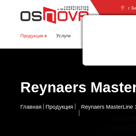
г. 
про
Продукция
Услуги
О компании
Партне
Reynaers Master
Главная
Продукция
Reynaers MasterLine 