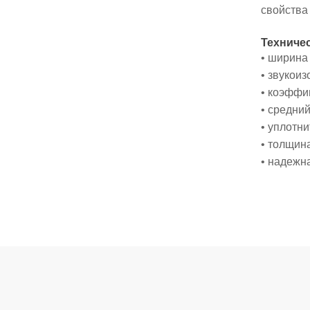
свойства
Техничес
• ширина
• звукоиз
• коэффиц
• средни
• уплотн
• толщин
• надежн