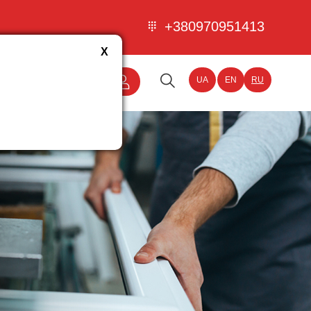
+380970951413
X
Вход для
UA
EN
RU
партнеров