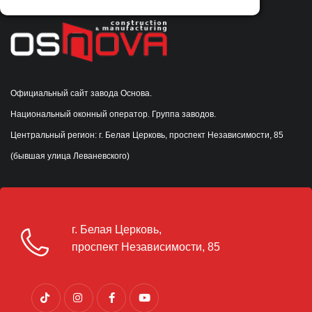
Официальный сайт завода Основа.
Национальный оконный оператор. Группа заводов.
Центральный регион: г. Белая Церковь, проспект Независимости, 85
(бывшая улица Леваневского)
г. Белая Церковь,
проспект Независимости, 85