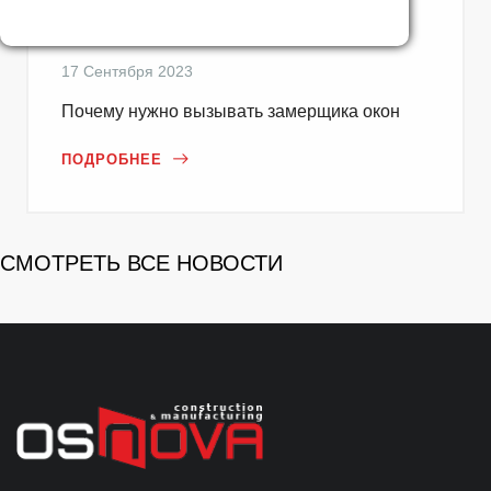
17 Сентября 2023
Почему нужно вызывать замерщика окон
ПОДРОБНЕЕ
СМОТРЕТЬ ВСЕ НОВОСТИ