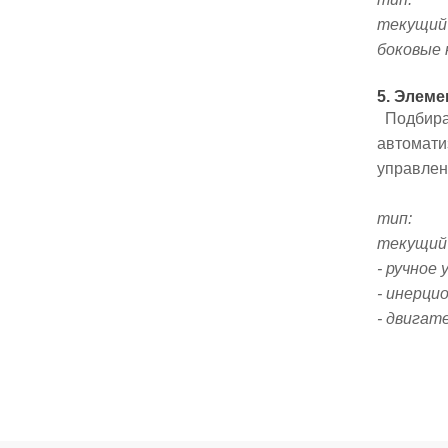
текущий 
боковые 
5. Элем
Подбираю
автомати
управлен
тип:
текущий
- ручное
- инерци
- двигат