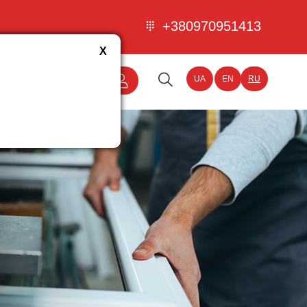
+380970951413
X
Вход для
UA
EN
RU
партнеров