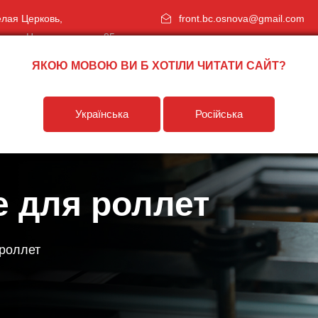
Белая Церковь,
front.bc.osnova@gmail.com
спект Независимости, 85
ЯКОЮ МОВОЮ ВИ Б ХОТІЛИ ЧИТАТИ САЙТ?
рство
Клиентам
Где купить?
Українська
Російська
 для роллет
роллет