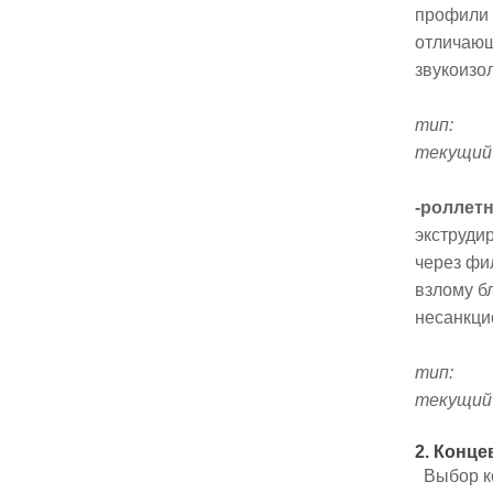
профили 
отличающ
звукоизо
тип:
текущий 
-роллет
экструди
через фи
взлому б
несанкци
тип:
текущий 
2. Конц
Выбор ко