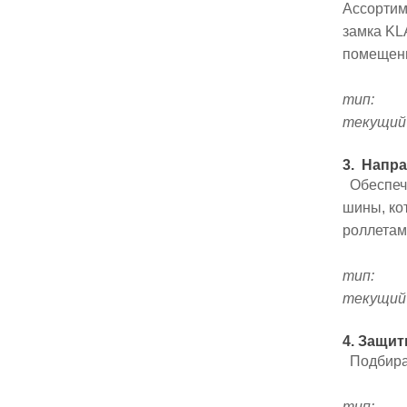
Ассортим
замка KL
помещени
тип:
текущий 
3. Напр
Обеспечи
шины, ко
роллетам
тип:
текущий
4. Защи
Подбираю
тип: