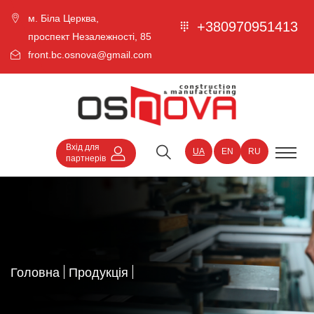
м. Біла Церква,
+380970951413
проспект Незалежності, 85
front.bc.osnova@gmail.com
Вхід для
UA
EN
RU
партнерів
Головна
Продукція