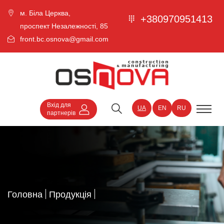
м. Біла Церква,
+380970951413
проспект Незалежності, 85
front.bc.osnova@gmail.com
Вхід для
UA
EN
RU
партнерів
Головна
Продукція