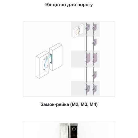
Віндстоп для порогу
Замок-рейка (М2, М3, М4)