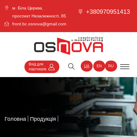
м. Біла Церква,
+380970951413
проспект Незалежності, 85
front.bc.osnova@gmail.com
Вхід для
UA
EN
RU
партнерів
Головна
Продукція