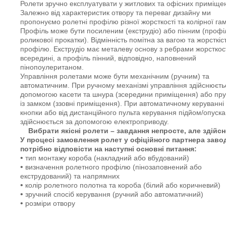
Ролети зручно експлуатувати у житлових та офісних приміще
Залежно від характеристик отвору та переваг дизайну ми
пропонуємо ролетні профілю різної жорсткості та колірної га
Профіль може бути посиленим (екструдіо) або пінним (профі
роликової прокатки). Відмінність помітна за вагою та жорсткіс
профілю. Екструдіо має металеву основу з ребрами жорсткос
всередині, а профіль пінний, відповідно, наповнений
пінопоулеританом.
Управління ролетами може бути механічним (ручним) та
автоматичним. При ручному механізмі управління здійснюєть
допомогою касети та шнура (зсередини приміщення) або пр
із замком (ззовні приміщення). При автоматичному керуванні 
кнопки або від дистанційного пульта керування підйом/опуск
здійснюється за допомогою електроприводу.
Вибрати якісні ролети – завдання непросте, але здійсн
У процесі замовлення ролет у офіційного партнера заво
потрібно відповісти на наступні основні питання:
•
тип монтажу короба (накладний або вбудований)
•
визначення ролетного профілю (пінозаповнений або
екструдований) та напрямних
•
колір ролетного полотна та короба (білий або коричневий)
•
зручний спосіб керування (ручний або автоматичний)
•
розміри отвору