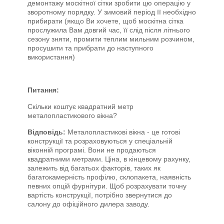
демонтажу москітної сітки зробити цю операцію у
зворотному порядку. У зимовий період її необхідно
прибирати (якщо Ви хочете, щоб москітна сітка
прослужила Вам довгий час, її слід після літнього
сезону зняти, промити теплим мильним розчином,
просушити та прибрати до наступного
використання)
Питання:
Скільки коштує квадратний метр
металопластикового вікна?
Відповідь:
Металопластикові вікна - це готові
конструкції та розраховуються у спеціальній
віконній програмі. Вони не продаються
квадратними метрами. Ціна, в кінцевому рахунку,
залежить від багатьох факторів, таких як
багатокамерність профілю, склопакета, наявність
певних опцій фурнітури. Щоб розрахувати точну
вартість конструкції, потрібно звернутися до
салону до офіційного дилера заводу.