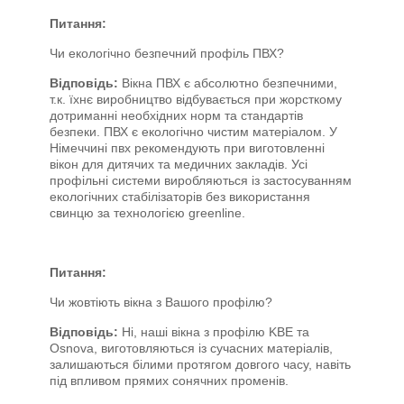
Питання:
Чи екологічно безпечний профіль ПВХ?
Відповідь:
Вікна ПВХ є абсолютно безпечними,
т.к. їхнє виробництво відбувається при жорсткому
дотриманні необхідних норм та стандартів
безпеки. ПВХ є екологічно чистим матеріалом. У
Німеччині пвх рекомендують при виготовленні
вікон для дитячих та медичних закладів. Усі
профільні системи виробляються із застосуванням
екологічних стабілізаторів без використання
свинцю за технологією greenline.
Питання:
Чи жовтіють вікна з Вашого профілю?
Відповідь:
Ні, наші вікна з профілю KBE та
Osnova, виготовляються із сучасних матеріалів,
залишаються білими протягом довгого часу, навіть
під впливом прямих сонячних променів.