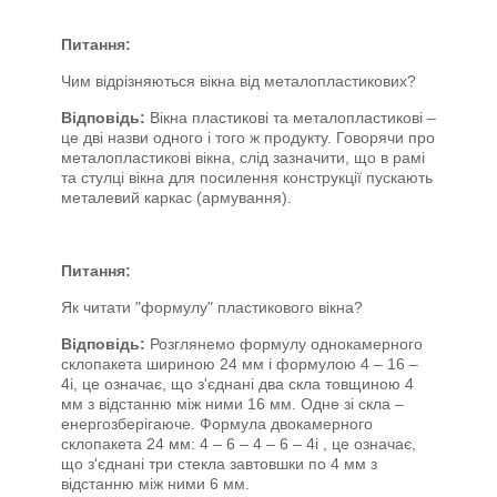
Питання:
Чим відрізняються вікна від металопластикових?
Відповідь:
Вікна пластикові та металопластикові –
це дві назви одного і того ж продукту. Говорячи про
металопластикові вікна, слід зазначити, що в рамі
та стулці вікна для посилення конструкції пускають
металевий каркас (армування).
Питання:
Як читати "формулу" пластикового вікна?
Відповідь:
Розглянемо формулу однокамерного
склопакета шириною 24 мм і формулою 4 – 16 –
4i, це означає, що з'єднані два скла товщиною 4
мм з відстанню між ними 16 мм. Одне зі скла –
енергозберігаюче. Формула двокамерного
склопакета 24 мм: 4 – 6 – 4 – 6 – 4i , це означає,
що з'єднані три стекла завтовшки по 4 мм з
відстанню між ними 6 мм.