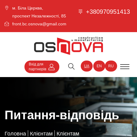
м. Біла Церква,
+380970951413
проспект Незалежності, 85
front.bc.osnova@gmail.com
Вхід для
UA
EN
RU
партнерів
Питання-відповідь
Головна
Клієнтам
Клієнтам