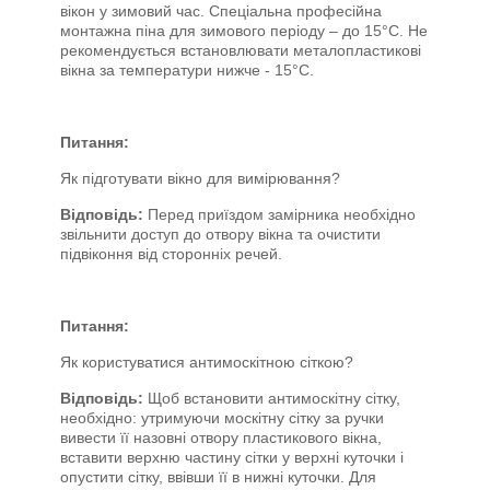
вікон у зимовий час. Спеціальна професійна
монтажна піна для зимового періоду – до 15°C. Не
рекомендується встановлювати металопластикові
вікна за температури нижче - 15°C.
Питання:
Як підготувати вікно для вимірювання?
Відповідь:
Перед приїздом замірника необхідно
звільнити доступ до отвору вікна та очистити
підвіконня від сторонніх речей.
Питання:
Як користуватися антимоскітною сіткою?
Відповідь:
Щоб встановити антимоскітну сітку,
необхідно: утримуючи москітну сітку за ручки
вивести її назовні отвору пластикового вікна,
вставити верхню частину сітки у верхні куточки і
опустити сітку, ввівши її в нижні куточки. Для