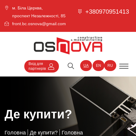
м. Біла Церква,
+380970951413
проспект Незалежності, 85
front.bc.osnova@gmail.com
Вхід для
UA
EN
RU
партнерів
Де купити?
Головна
Де купити?
Головна