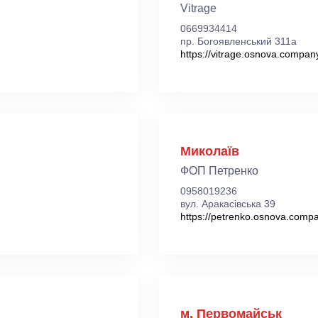
Vitrage
0669934414
пр. Богоявленський 311а
https://vitrage.osnova.compan
Миколаїв
ФОП Петренко
0958019236
вул. Аракасівська 39
https://petrenko.osnova.comp
м. Первомайськ