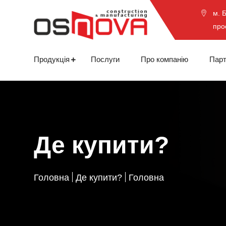
м. 
про
Продукція
Послуги
Про компанію
Парт
Де купити?
Головна
Де купити?
Головна