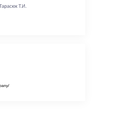
Тарасюк Т.И.
pany/