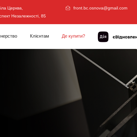
Біла Церква,
front.bc.osnova@gmail.com
спект Незалежності, 85
нерство
Клієнтам
Де купити?