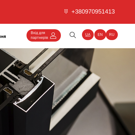
+380970951413
Вхід для
UA
EN
RU
партнерів