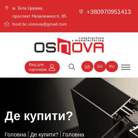
м. Біла Церква,
+380970951413
проспект Незалежності, 85
front.bc.osnova@gmail.com
Вхід для
UA
EN
RU
партнерів
Де купити?
Головна
Де купити?
Головна