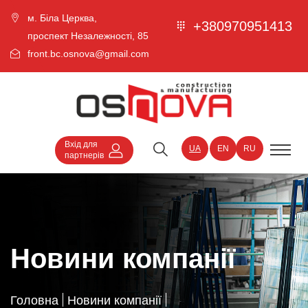
м. Біла Церква,
+380970951413
проспект Незалежності, 85
front.bc.osnova@gmail.com
Вхід для
UA
EN
RU
партнерів
Новини компанії
Головна
Новини компанії