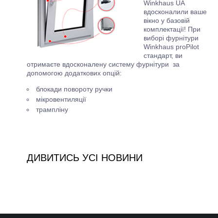
Winkhaus UA
вдосконалили ваше
вікно у базовій
комплектації! При
виборі фурнітури
Winkhaus proPilot
стандарт, ви
отримаєте вдосконалену систему фурнітури за
допомогою додаткових опцій:
блокади повороту ручки
мікровентиляції
трампліну
ДИВИТИСЬ УСІ НОВИНИ