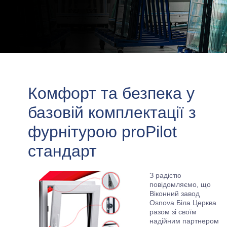
Комфорт та безпека у
базовій комплектації з
фурнітурою proPilot
стандарт
З радістю
повідомляємо, що
Віконний завод
Osnova Біла Церква
разом зі своїм
надійним партнером