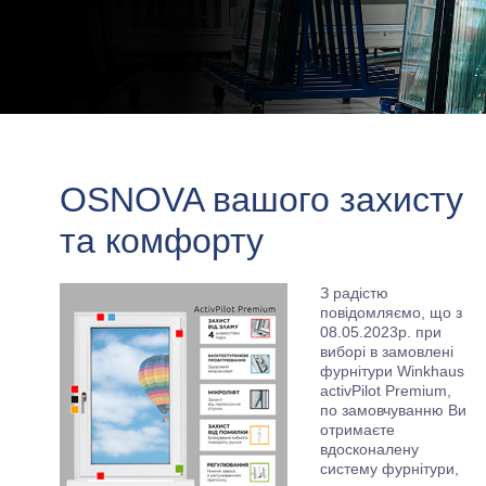
OSNOVA вашого захисту
та комфорту
З радістю
повідомляємо, що з
08.05.2023р. при
виборі в замовлені
фурнітури Winkhaus
activPilot Premium,
по замовчуванню Ви
отримаєте
вдосконалену
систему фурнітури,