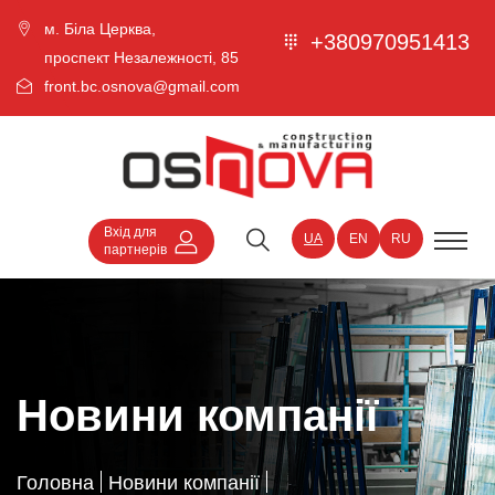
м. Біла Церква,
+380970951413
проспект Незалежності, 85
front.bc.osnova@gmail.com
Вхід для
UA
EN
RU
партнерів
Новини компанії
Головна
Новини компанії