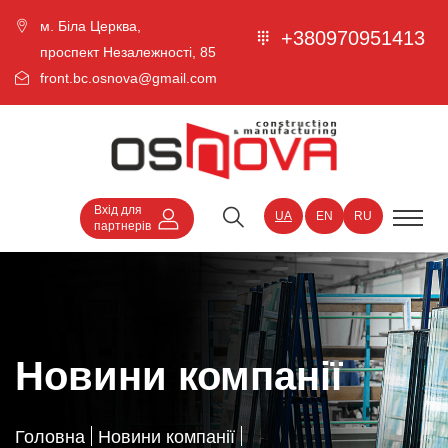
м. Біла Церква,
+380970951413
проспект Незалежності, 85
front.bc.osnova@gmail.com
Вхід для
UA
EN
RU
партнерів
Новини компанії
Головна
Новини компанії