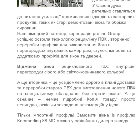
У Європі дуже
ретельно ставляться
до питання утилізації промислових відходів та застарілих
продуктів, таких як старі демонтовані вікна та обрізки
сировини.
Наш німецький партнер, корпорація profine Group,
успішно освоїла технологію рециклінгу ПВХ
, вторинної
переробки профілю для використання його в
перегородках внутрішніх камер рам, стулок, імпостів та
додаткових профілів для вікон та дверей.
Відмінна риса
рециклованого ПВХ: внутрішні
перегородки сірого або світло-коричневого кольору!
А ще вторинка – це усвідомлено дорого в плані доставки
та переробки старого ПВХ для виготовлення нового ПВХ
на спеціальному обладнанні без втрати якості! А це
означає – немає підробки! Копія товару просто
невигідна, оскільки закладено некомерційну ідею.
Тільки імпортний профіль! Замовити вікна із профілю
Kommerling 88 MD можна у офіційного дилера заводу.