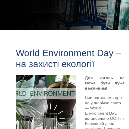
World Environment Day –
на захисті екології
Для когось це
може бути дуже
важливим!
І ми нагадаємо про
це у щорічне свято
— World
Environment Day,
встановлене ООН як
Всесвітній день
довкілля, 5 червня.