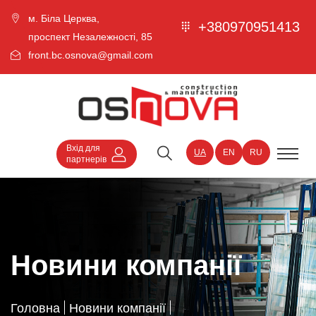
м. Біла Церква,
+380970951413
проспект Незалежності, 85
front.bc.osnova@gmail.com
Вхід для
UA
EN
RU
партнерів
Новини компанії
Головна
Новини компанії