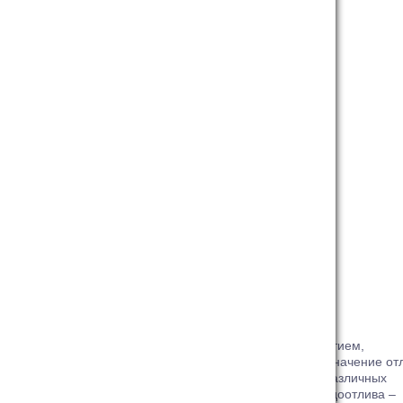
Роллеты
Стеклопакеты и энергосбережение
Эксклюзивные цветные подоконники
Дизайнерские оконные ручки
Отливы
Антимоскитные сетки
Термоизоляционный профиль
Двери с панелями HPL
ОТЛИВЫ
Отлив – оцинкованный лист с полимерным покрытием,
находящийся снаружи помещения. Основное назначение от
защита здания от воздействия влаги, а также от различных
механических воздействий. Классический цвет водоотлива –