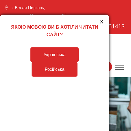
г. Белая Церковь,
проспект Независимости, 85
X
front.bc.osnova@gmail.com
+380970951413
ЯКОЮ МОВОЮ ВИ Б ХОТІЛИ ЧИТАТИ
САЙТ?
Українська
Вход для
UA
EN
RU
Російська
партнеров
Главная
Продукция