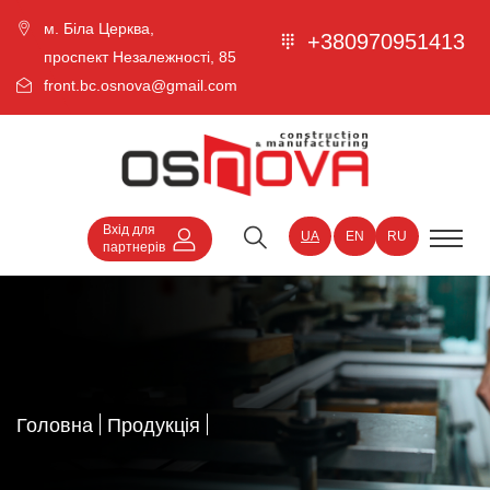
м. Біла Церква,
+380970951413
проспект Незалежності, 85
front.bc.osnova@gmail.com
Вхід для
UA
EN
RU
партнерів
Головна
Продукція