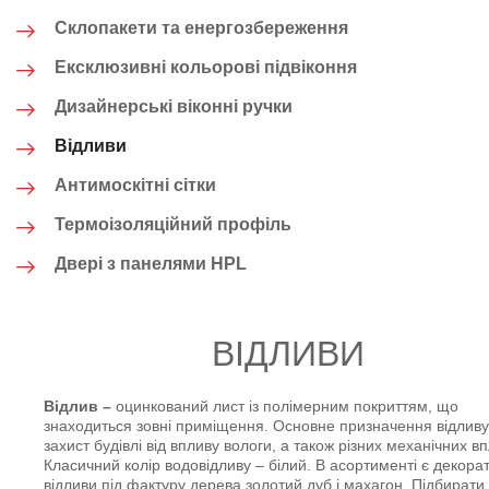
Склопакети та енергозбереження
Ексклюзивні кольорові підвіконня
Дизайнерські віконні ручки
Відливи
Антимоскітні сітки
Термоізоляційний профіль
Двері з панелями HPL
ВІДЛИВИ
Відлив –
оцинкований лист із полімерним покриттям, що
знаходиться зовні приміщення. Основне призначення відливу
захист будівлі від впливу вологи, а також різних механічних вп
Класичний колір водовідливу – білий. В асортименті є декорат
відливи під фактуру дерева золотий дуб і махагон. Підбирати