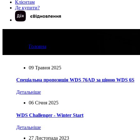
Клієнтам
Де купити?
Новини компанії
Головна
Новини компанії
09 Травня 2025
Cпеціальна пропозиція WDS 76AD за ціною WDS 6S
Детальніше
06 Січня 2025
WDS Challenger - Winter Start
Детальніше
27 Листопада 2023