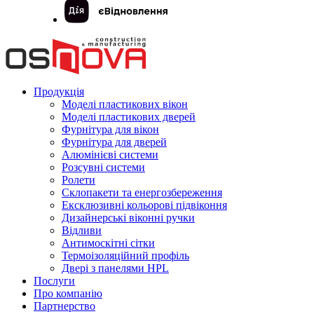
Продукція
Моделі пластикових вікон
Моделі пластикових дверей
Фурнітура для вікон
Фурнітура для дверей
Алюмінієві системи
Розсувні системи
Ролети
Склопакети та енергозбереження
Ексклюзивні кольорові підвіконня
Дизайнерські віконні ручки
Відливи
Антимоскітні сітки
Термоізоляційний профіль
Двері з панелями HPL
Послуги
Про компанію
Партнерство