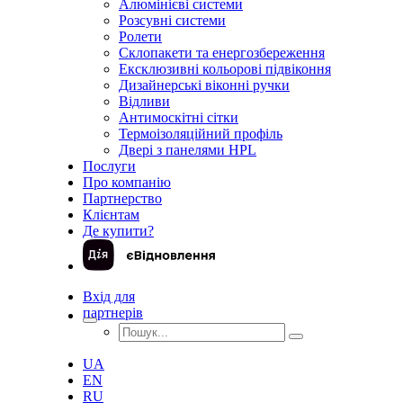
Алюмінієві системи
Розсувні системи
Ролети
Склопакети та енергозбереження
Ексклюзивні кольорові підвіконня
Дизайнерські віконні ручки
Відливи
Антимоскітні сітки
Термоізоляційний профіль
Двері з панелями HPL
Послуги
Про компанію
Партнерство
Клієнтам
Де купити?
Вхід для
партнерів
UA
EN
RU