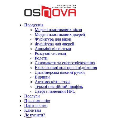
Продукція
Моделі пластикових вікон
Моделі пластикових дверей
Фурнітура для вікон
Фурнітура для дверей
Алюмінієві системи
Розсувні системи
Ролети
Склопакети та енергозбереження
Ексклюзивні кольорові підвіконня
Дизайнерські віконні ручки
Відливи
Антимоскітні сітки
Термоізоляційний профіль
Двері з панелями HPL
Послуги
Про компанію
Партнерство
Клієнтам
Де купити?