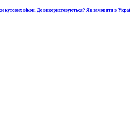
си кутових вікон. Де використовуються? Як замовити в Украї